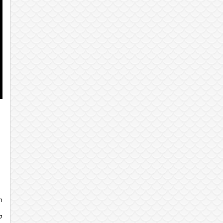
ח
ה
ל