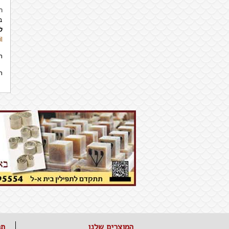
ת
בכל
ל
l
ה
המ
המוצרים שלנו
תפ