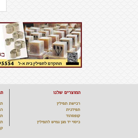
המוצרים שלנו
תפ
רכישת תפילין
תפ
תפידנית
המ
קופסהוד
תו
כיסוי יד מגן גמיש לתפילין
תפ
קו