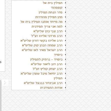
תפילין בית אל
קופסהוד
סדר הנחת תפילין
מהן תפילין מהודרות
מה מייחד אותנו תפילין בית אל
למה אני צריך תפידנית
הרב צבי כהן שליט"א
הרב מרדכי אליהו זצ"ל
הרב אליהו בקשי דורון שליט"א
הרב שמחה הכהן קוק שליט"א
הרב ישראל מאיר לאו שליט"א
כיסויד
כיסויד - נרתיק לתפילין
נ
הרב דוב ליאור שליט"א
הרב יצחק קוליץ זצ"ל
הרב יחיאל מיכל שטרן שליט"א
תפילין
הרב אביגדור נבנצל שליט"א
סיור בתפילין בית אל
סיור בתפילין בית אל
אודות התפידנית
תודה לעקיבא על סיור מאלף
היה כיף
קרא עוד..
קרא עוד..