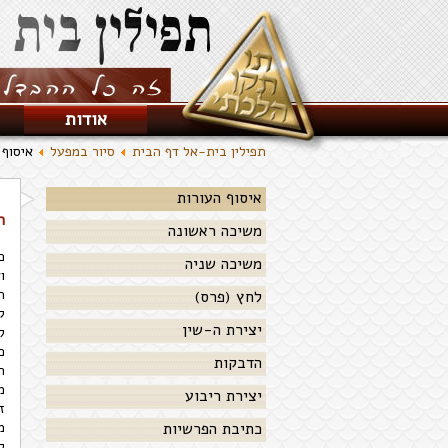
אודות
תפילין בית-אל דף הבית
סיור במפעל
איסוף 
איסוף העורות
ר
משיכה ראשונה
כ
משיכה שניה
ו
ת
לחץ (פרס)
ק
יצירת ה-שין
ל
כ
הדבקות
ר
מ
יצירת ריבוע
ז
כתיבת הפרשיות
מ
ל