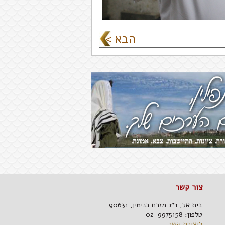
< הבא
צור קשר
בית אל,
ד"נ מזרח בנימין,
90631
טלפון:
02-9975158
ליצירת קשר