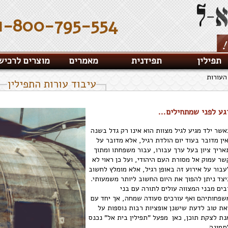
1-800-795-554
תפילין
תפידנית
מאמרים
מוצרים לרכיש
העורות
עיבוד עורות התפילין
גע לפני שמתחילים...
אשר ילד מגיע לגיל מצוות הוא אינו רק גדל בשנה
אין מדובר בעוד יום הולדת רגיל, אלא מדובר על
אריך ציון בעל ערך עבורו, עבור משפחתו ומתוך
שר עמוק אל מסורת העם היהודי, ועל כן ראוי לא
עבור על אירוע זה באופן רגיל, אלא מומלץ לחשוב
יצד ניתן להפוך את היום החשוב ליותר משמעותי.
בים מבני המצווה עולים לתורה עם בני
שפחותיהם ואף עורכים סעודה שמחה, אך יחד עם
את טוב לדעת שישנן אופציות רבות נוספות על
נת לצקת תוכן, כאן מפעל "תפילין בית אל" נכנס
תמונה.