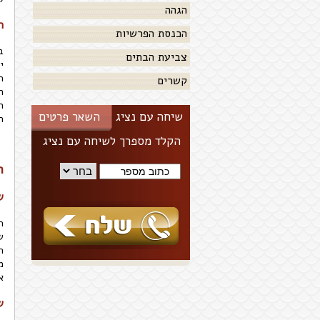
הגהה
ח
הכנסת הפרשיות
ב
צביעת הבתים
י
ה
קשרים
ה
ה
שיחה עם נציג
השאר פרטים
ה
הקלד מספרך לשיחה עם נציג
ה
ש
ה
ש
ה
מ
א
ש