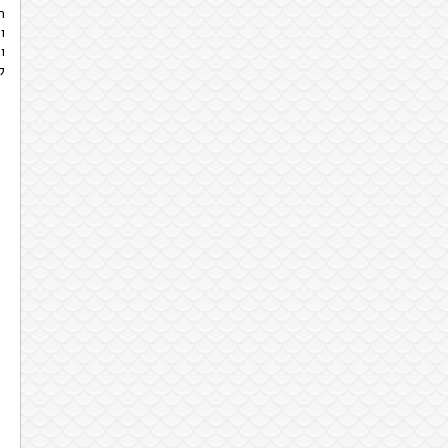
ה
ו
ו
לא