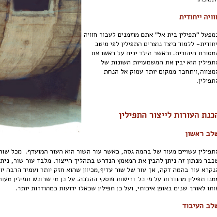
וויה ייחודית
מפעל "תפילין בית אל" אתם מוזמנים לעבור חוויה
יחודית- ללמוד כיצד נוצרים התפילין לפי מיטב
מסורת היהודית. וכאשר הילד יניח על ראשו את
תפילין הוא יבין את המשמעויות השונות של
מצווה,ויתחבר ממקום יותר עמוק אל הנחת
תפילין.
כנת העורות לייצור התפילין
לב ראשון
תפילין עשויים מעור של בהמה גסה, כאשר עור השור הוא העור המועדף. מכל שור ני
כבר מנתון זה ניתן להבין את המאמץ הנדרש בתהליך הייצור. מלבד עור שור, נית
נקרא עור בהמה דקה, אך עור של שור עדיף,מכיוון שהוא חזק יותר ועמיד הרבה יותר
מנו תפילין מהודרות על פי כל דרישות פוסקי ההלכה. על כן מי שרוכש תפילין מעור
ותו לאורך שנים באופן איכותי, ועל כן תפילין שכאלו ידועות כמהודרות יותר.
לב העיבוד