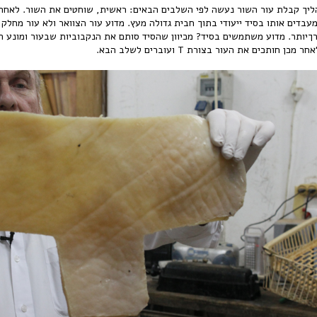
ליך קבלת עור השור נעשה לפי השלבים הבאים: ראשית, שוחטים את השור. לאחר מ
מעבדים אותו בסיד ייעודי בתוך חבית גדולה מעץ. מדוע עור הצוואר ולא עור מחלק
רךיותר. מדוע משתמשים בסיד? מכיוון שהסיד סותם את הנקבוביות שבעור ומונע ר
חר מכן חותכים את העור בצורת T ועוברים לשלב הבא.